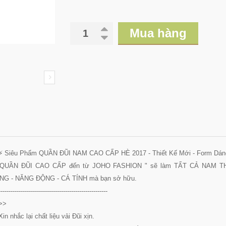
Mua hàng
⚡ Siêu Phẩm QUẦN ĐŨI NAM CAO CẤP HÈ 2017 - Thiết Kế Mới - Form Dán
QUẦN ĐŨI CAO CẤP đến từ JOHO FASHION " sẽ làm TẤT CẢ NAM 
NG - NĂNG ĐỘNG - CÁ TÍNH mà bạn sở hữu.
------------------------------------------------------
>>
Xin nhắc lại chất liệu vải Đũi xịn.