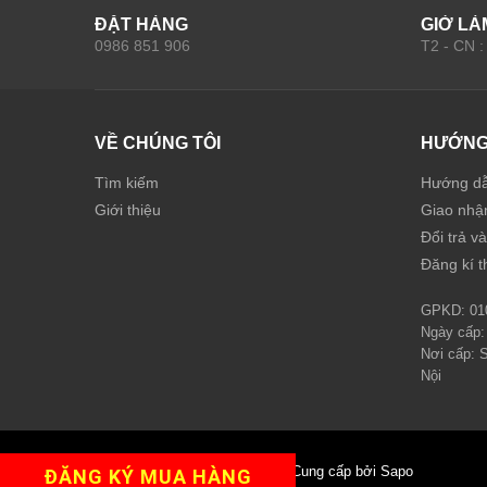
ĐẶT HÀNG
GIỜ LÀ
0986 851 906
T2 - CN 
VỀ CHÚNG TÔI
HƯỚNG
Tìm kiếm
Hướng d
Giới thiệu
Giao nhậ
Đổi trả v
Đăng kí t
GPKD: 01
Ngày cấp:
Nơi cấp: 
Nội
© Bản quyền thuộc về Joho
|
Cung cấp bởi Sapo
ĐĂNG KÝ MUA HÀNG