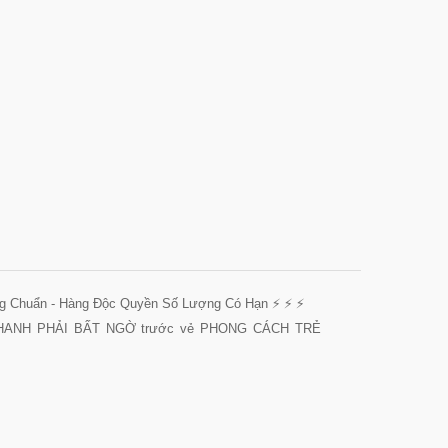
g Chuẩn - Hàng Độc Quyền Số Lượng Có Hạn
⚡
⚡
⚡
THANH PHẢI BẤT NGỜ trước vẻ PHONG CÁCH TRẺ