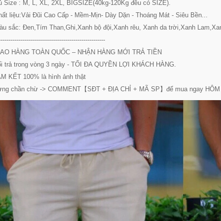
 Size : M, L, XL, 2XL, BIGSIZE(40kg-120Kg đều có SIZE).
ất liệu:Vải Đũi Cao Cấp - Mềm-Mịn- Dày Dặn - Thoáng Mát - Siêu Bền...
u sắc: Đen,Tím Than,Ghi,Xanh bộ đội,Xanh rêu, Xanh da trời,Xanh Lam,Xan
------------------------------------------------------
AO HÀNG TOÀN QUỐC – NHẬN HÀNG MỚI TRẢ TIỀN
 trả trong vòng 3 ngày - TỐI ĐA QUYỀN LỢI KHÁCH HÀNG.
M KẾT 100% là hình ảnh thật
ng chần chừ -> COMMENT【SĐT + ĐỊA CHỈ + MÃ SP】để mua ngay HÔM