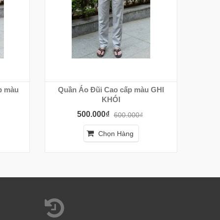
p màu
Quần Áo Đũi Cao cấp màu GHI
BỘ Q
KHÓI
500.000₫
600.000₫
Chọn Hàng