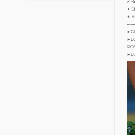
✔ Đủ
✦ Ch
✦ Mà
------
►GI
►Đổi
☑️CA
►Đừ