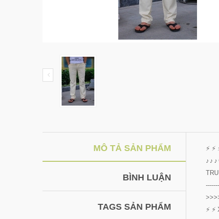
MÔ TẢ SẢN PHẨM
⚡
⚡
♪♪♪
TRU
BÌNH LUẬN
------
>>>
TAGS SẢN PHẨM
⚡
⚡ 