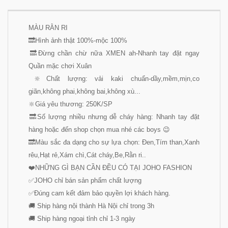
MÀU RẰN RI
🔜Hình ảnh thật 100%-mộc 100%
🔜Đừng chần chừ nữa XMEN ah-Nhanh tay đặt ngay
Quần mặc chơi Xuân
🔆Chất lượng: vải kaki chuẩn-dầy,mềm,mịn,co
giãn,không phai,không bai,không xù...
🔆Giá yêu thương: 250K/SP
🔜Số lượng nhiều nhưng dễ cháy hàng: Nhanh tay đặt
hàng hoặc đến shop chọn mua nhé các boys
😉
🔜Màu sắc đa dạng cho sự lựa chọn: Đen,Tím than,Xanh
rêu,Hạt rẻ,Xám chì,Cát cháy,Be,Rằn ri..
❤️NHỮNG GÌ BẠN CẦN ĐỀU CÓ TẠI JOHO FASHION
✅JOHO chỉ bán sản phẩm chất lượng
✅Đúng cam kết đảm bảo quyền lợi khách hàng.
🚚 Ship hàng nội thành Hà Nội chỉ trong 3h
🚚 Ship hàng ngoại tỉnh chỉ 1-3 ngày