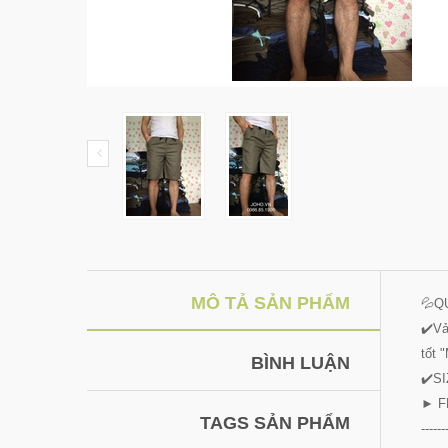
MÔ TẢ SẢN PHẨM
💦Q
✔️Vả
tốt 
BÌNH LUẬN
✔️SI
► F
TAGS SẢN PHẨM
------