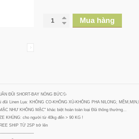
Mua hàng
UẦN ĐŨI SHORT-BAY NÓNG BỨC💦
i đũi Linen Lụa: KHÔNG CO-KHÔNG XÙ-KHÔNG PHA NILONG; MỀM,MỊN,MÁT,
"MẶC NHƯ KHÔNG MẶC" khác biệt hoàn toàn loại Đũi thông thường...
ZE KHỦNG: cho người từ 40kg đến > 90 KG !
REE SHIP TỪ 2SP trở lên
----------------------------