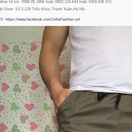
line hỗ trợ: 0986.85.1906 hoặc 0902.124.644 hoặc 0358.636.971
 Store: Số 2-129 Triều Khúc,Thanh Xuân,Hà Nội
FB:
https://www.facebook.com/JohoFashion.vn/