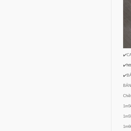
✔️C
✔️
ht
✔️B
BẢN
Chiề
1m5
1m5
1m6