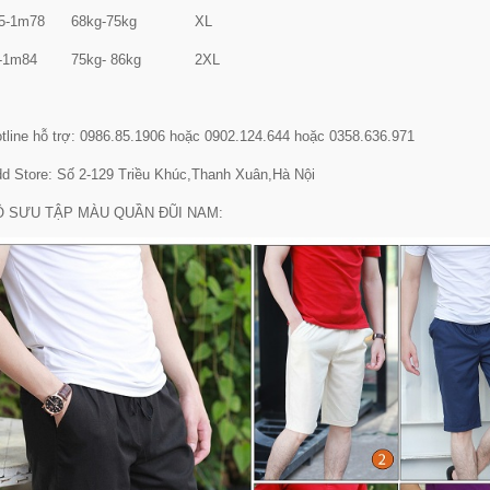
5-1m78
68kg-75kg
XL
-1m84
75kg- 86kg
2XL
line hỗ trợ: 0986.85.1906 hoặc 0902.124.644 hoặc 0358.636.971
 Store: Số 2-129 Triều Khúc,Thanh Xuân,Hà Nội
Ộ SƯU TẬP MÀU QUẦN ĐŨI NAM: