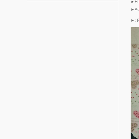
►Hot
►Add
►: 