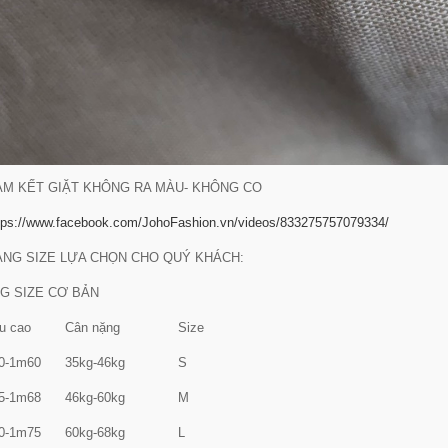
AM KẾT GIẶT KHÔNG RA MÀU- KHÔNG CO
tps://www.facebook.com/JohoFashion.vn/videos/833275757079334/
ẢNG SIZE LỰA CHỌN CHO QUÝ KHÁCH:
G SIZE CƠ BẢN
u cao
Cân nặng
Size
0-1m60
35kg-46kg
S
5-1m68
46kg-60kg
M
0-1m75
60kg-68kg
L