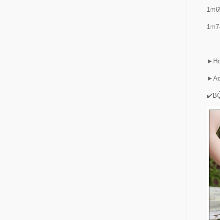
1m6
1m7
►Hot
►Add
✔️B