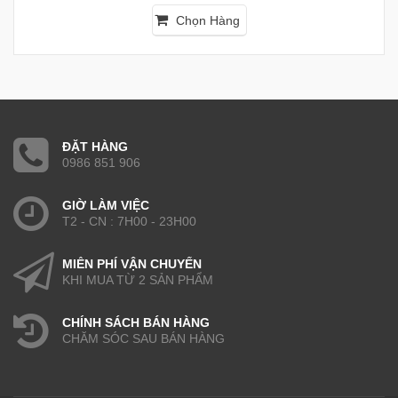
Chọn Hàng
ĐẶT HÀNG
0986 851 906
GIỜ LÀM VIỆC
T2 - CN : 7H00 - 23H00
MIỄN PHÍ VẬN CHUYỂN
KHI MUA TỪ 2 SẢN PHẨM
CHÍNH SÁCH BÁN HÀNG
CHĂM SÓC SAU BÁN HÀNG