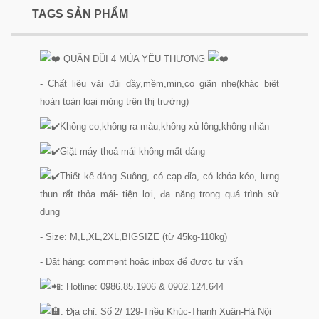
TAGS SẢN PHẨM
QUẦN ĐŨI 4 MÙA YÊU THƯƠNG
- Chất liệu vải đũi dầy,mềm,mịn,co giãn nhẹ(khác biệt
hoàn toàn loại mỏng trên thị trường)
Không co,không ra màu,không xù lông,không nhăn
Giặt máy thoả mái không mất dáng
Thiết kế dáng Suông, có cạp đỉa, có khóa kéo, lưng
thun rất thỏa mái- tiện lợi, đa năng trong quá trình sử
dụng
- Size: M,L,XL,2XL,BIGSIZE (từ 45kg-110kg)
- Đặt hàng: comment hoặc inbox để được tư vấn
: Hotline: 0986.85.1906 & 0902.124.644
: Địa chỉ: Số 2/ 129-Triều Khúc-Thanh Xuân-Hà Nội