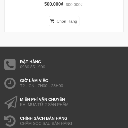
500.000₫
600.000₫
Chọn Hàng
ĐẶT HÀNG
0986 851 906
GIỜ LÀM VIỆC
T2 - CN : 7H00 - 23H00
MIỄN PHÍ VẬN CHUYỂN
KHI MUA TỪ 2 SẢN PHẨM
CHÍNH SÁCH BÁN HÀNG
CHĂM SÓC SAU BÁN HÀNG