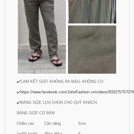
✔️CAM KẾT GIẶT KHÔNG RA MÀU- KHÔNG CO
✔️
https://www.facebook.com/JohoFashion.vn/videos/833275757079
✔️BẢNG SIZE LỰA CHỌN CHO QUÝ KHÁCH:
BẢNG SIZE CƠ BẢN
Chiều cao
Cân nặng
Size
1m50-1m60
35kg-46kg
S