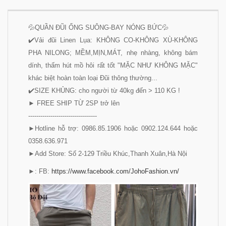
💦QUẦN ĐŨI ỐNG SUÔNG-BAY NÓNG BỨC💦
✔️Vải đũi Linen Lụa: KHÔNG CO-KHÔNG XÙ-KHÔNG
PHA NILONG; MỀM,MỊN,MÁT, nhẹ nhàng, không bám
dính, thấm hút mồ hôi rất tốt "MẶC NHƯ KHÔNG MẶC"
khác biệt hoàn toàn loại Đũi thông thường...
✔️SIZE KHỦNG: cho người từ 40kg đến > 110 KG !
► FREE SHIP TỪ 2SP trở lên
----------------------------------
►Hotline hỗ trợ: 0986.85.1906 hoặc 0902.124.644 hoặc
0358.636.971
►Add Store: Số 2-129 Triều Khúc,Thanh Xuân,Hà Nội
►: FB:
https://www.facebook.com/JohoFashion.vn/