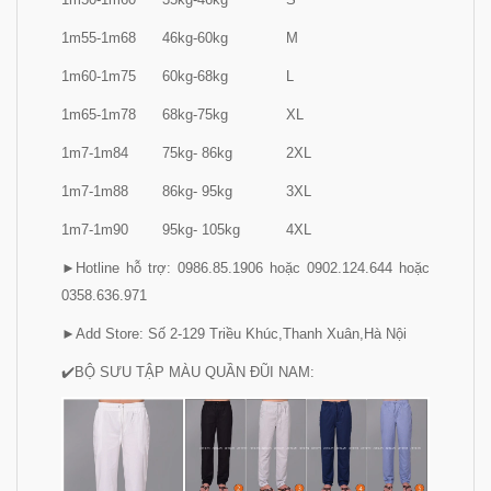
1m55-1m68
46kg-60kg
M
1m60-1m75
60kg-68kg
L
1m65-1m78
68kg-75kg
XL
1m7-1m84
75kg- 86kg
2XL
1m7-1m88
86kg- 95kg
3XL
1m7-1m90
95kg- 105kg
4XL
►Hotline hỗ trợ: 0986.85.1906 hoặc 0902.124.644 hoặc
0358.636.971
►Add Store: Số 2-129 Triều Khúc,Thanh Xuân,Hà Nội
✔️BỘ SƯU TẬP MÀU QUẦN ĐŨI NAM: