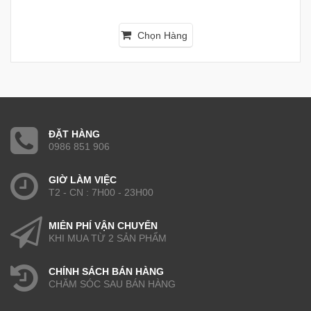
Chọn Hàng
ĐẶT HÀNG
0986 851 906
GIỜ LÀM VIỆC
T2 - CN : 7H00 - 23H00
MIỄN PHÍ VẬN CHUYỂN
KHI MUA TỪ 2 SẢN PHẨM
CHÍNH SÁCH BÁN HÀNG
CHĂM SÓC SAU BÁN HÀNG