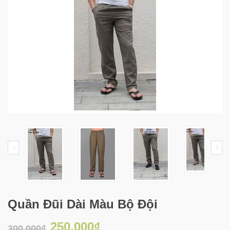
Quần Đũi Dài Màu Bộ Đội
250.000₫
300.000₫