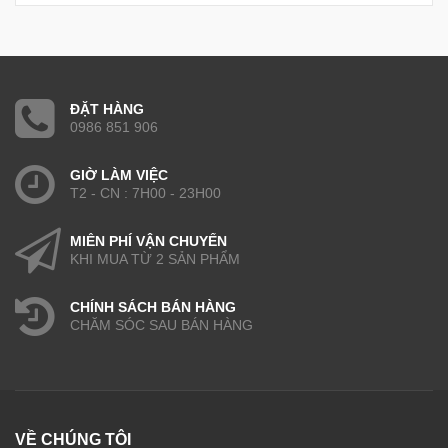
ĐẶT HÀNG
0986 851 906
GIỜ LÀM VIỆC
T2 - CN : 7H00 - 23H00
MIỄN PHÍ VẬN CHUYỂN
KHI MUA TỪ 2 SẢN PHẨM
CHÍNH SÁCH BÁN HÀNG
CHĂM SÓC SAU BÁN HÀNG
VỀ CHÚNG TÔI